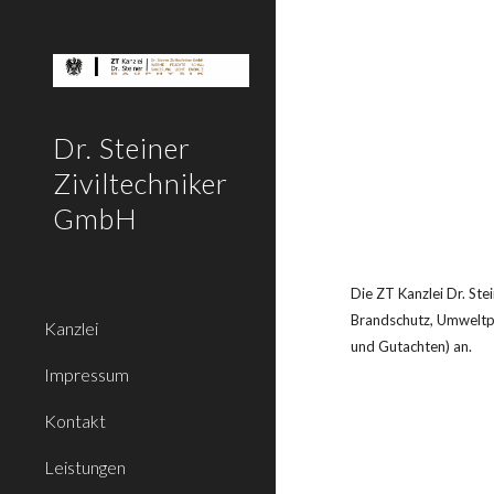
Sk
Dr. Steiner
Ziviltechniker
GmbH
Die ZT Kanzlei Dr. Ste
Brandschutz, Umweltp
Kanzlei
und Gutachten) an.
Impressum
Kontakt
Leistungen