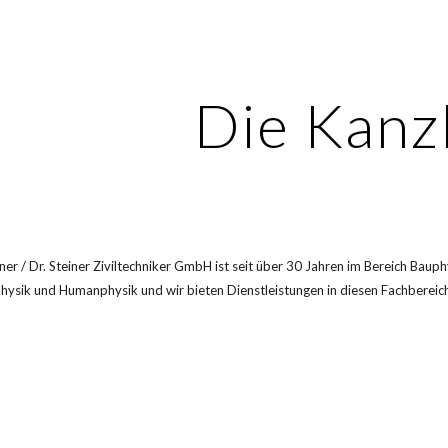
ip to main content
Skip to navigat
Die Kanzl
iner / Dr. Steiner Ziviltechniker GmbH ist seit über 30 Jahren im Bereich Baup
hysik und Humanphysik und wir bieten Dienstleistungen 
in diesen Fachb
ereic